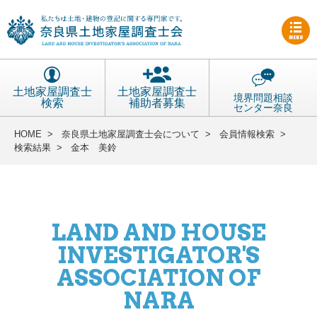
土地家屋調査士
土地家屋調査士
境界問題相談
検索
補助者募集
センター奈良
HOME
>
奈良県土地家屋調査士会について
>
会員情報検索
>
検索結果
>
金本 美鈴
会員ログイン
LAND AND HOUSE
INVESTIGATOR'S
ASSOCIATION OF
NARA